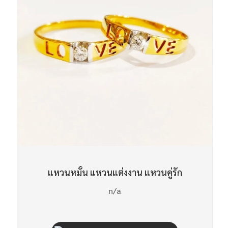
แหวนหมั้น แหวนแต่งงาน แหวนคู่รัก
n/a