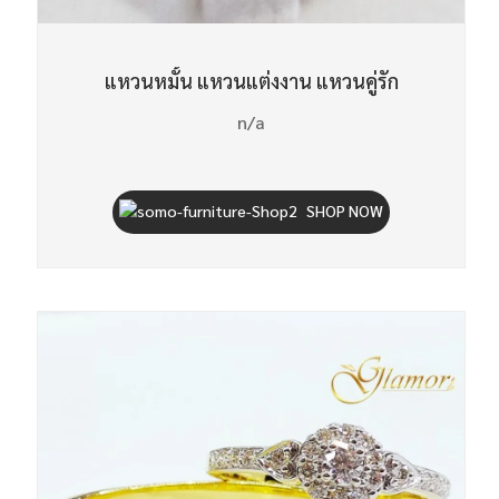
แหวนหมั้น แหวนแต่งงาน แหวนคู่รัก
n/a
SHOP NOW