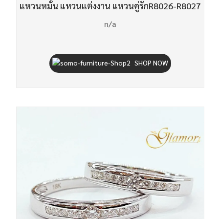
แหวนหมั้น แหวนแต่งงาน แหวนคู่รักR8026-R8027
n/a
SHOP NOW