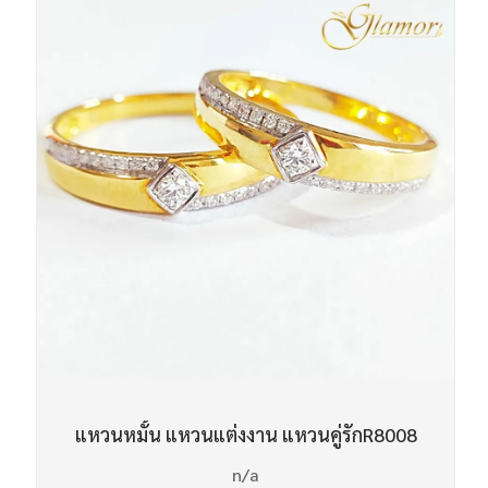
แหวนหมั้น แหวนแต่งงาน แหวนคู่รักR8008
n/a