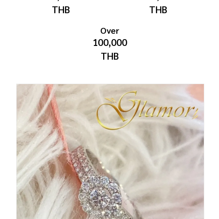
THB
THB
Over
100,000
THB