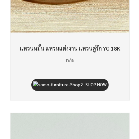
แหวนหมั้น แหวนแต่งงาน แหวนคู่รัก YG 18K
n/a
SHOP NOW