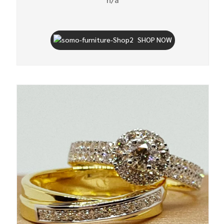
SHOP NOW