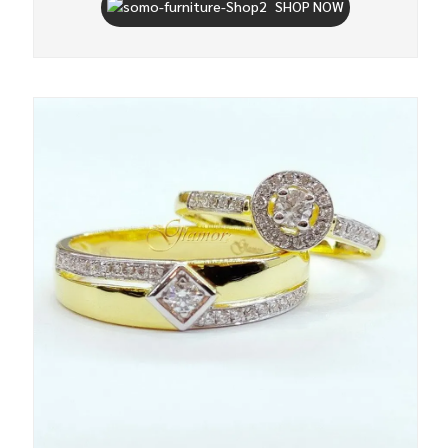
SHOP NOW