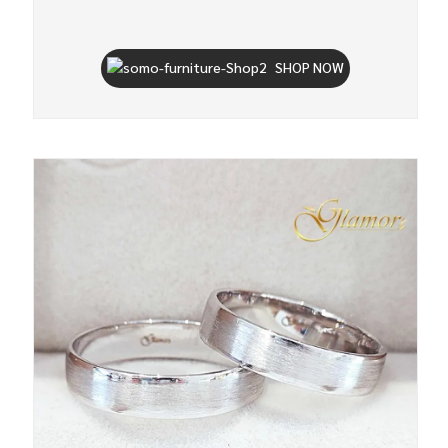
SHOP NOW