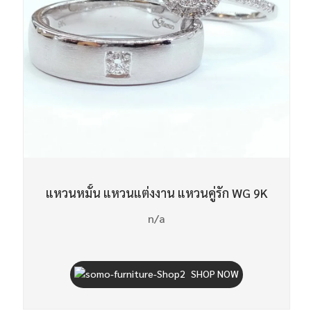
แหวนหมั้น แหวนแต่งงาน แหวนคู่รัก WG 9K
n/a
SHOP NOW