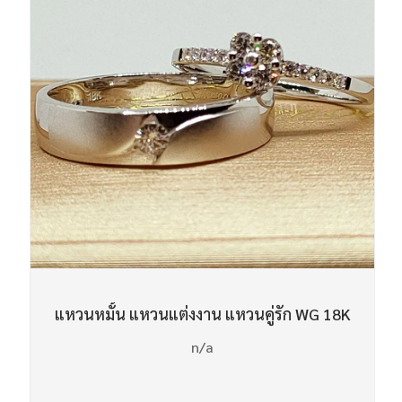
แหวนหมั้น แหวนแต่งงาน แหวนคู่รัก WG 18K
n/a