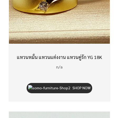
แหวนหมั้น แหวนแต่งงาน แหวนคู่รัก YG 18K
n/a
SHOP NOW