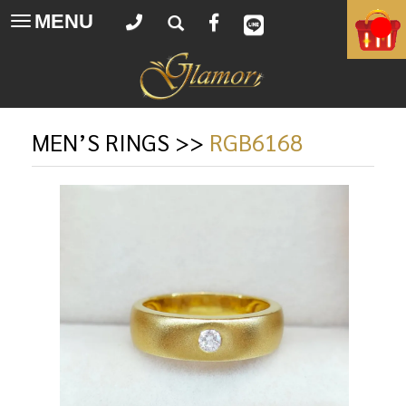
MENU
Toggle
navigation
MEN’S RINGS
>>
RGB6168