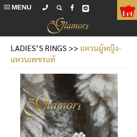
MENU
Toggle
navigation
LADIES’S RINGS
>>
แหวนผู้หญิง-
แหวนเพชรแท้